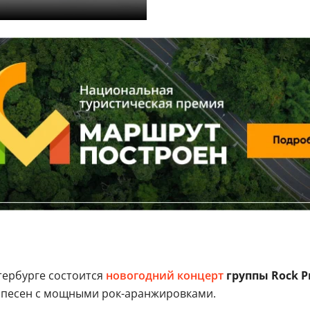
тербурге состоится
новогодний
концерт
группы Rock Pr
х песен с мощными рок-аранжировками.