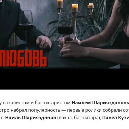
ду вокалистом и бас-гитаристом
Наилем Шариязданов
ыстро набрал популярность — первые ролики собрали со
т:
Наиль Шариязданов
(вокал, бас-гитара),
Павел Куз