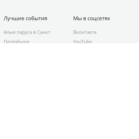
Лучшие события
Мы в соцсетях
Алые паруса в Санкт
Вконтакте
Петербурге
YouTube
День ВМФ в Санкт-
Яндекс.Район
Петербурге
Новый год в Санкт-
Петербурге
© 2012–2026 Сетевое издание АО ИД
«Комсомольская правда»