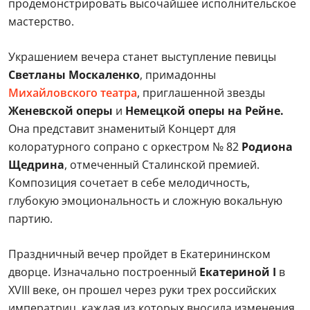
продемонстрировать высочайшее исполнительское
мастерство.
Украшением вечера станет выступление певицы
Светланы Москаленко
, примадонны
Михайловского театра
, приглашенной звезды
Женевской оперы
и
Немецкой оперы на Рейне.
Она представит знаменитый Концерт для
колоратурного сопрано с оркестром № 82
Родиона
Щедрина
, отмеченный Сталинской премией.
Композиция сочетает в себе мелодичность,
глубокую эмоциональность и сложную вокальную
партию.
Праздничный вечер пройдет в Екатерининском
дворце. Изначально построенный
Екатериной I
в
XVIII веке, он прошел через руки трех российских
императриц, каждая из которых вносила изменения