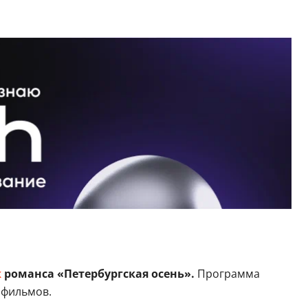
к
романса «Петербургская осень».
Программа
офильмов.