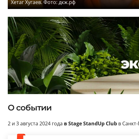
Хетаг Хугаев. Фото: дкж.рф
О событии
2 и 3 августа 2024 года
в Stage StandUp Club
в Санкт-