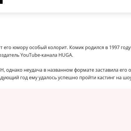
т его юмору особый колорит. Комик родился в 1997 год
оздатель YouTube-канала HUGA.
Н, однако неудача в названном формате заставила его об
ледующий год ему удалось успешно пройти кастинг на ш