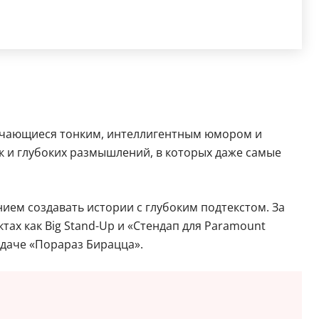
ичающиеся тонким, интеллигентным юмором и
 и глубоких размышлений, в которых даже самые
ием создавать истории с глубоким подтекстом. За
тах как Big Stand-Up и «Стендап для Paramount
едаче «Порараз Бирацца».