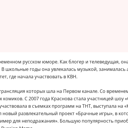
ременном русском юморе. Как блогер и телеведущая, он
е. В школьные годы она увлекалась музыкой, занималась
т, где начала участвовать в КВН.
трансляция которых шла на Первом канале. Со временем
 комиков. С 2007 года Краснова стала участницей шоу «С
 участвовала в съемках программ на ТНТ, выступала на
вал новый развлекательный проект «Брачные игры», в ко
имер для неподражания». Большую популярность приобр