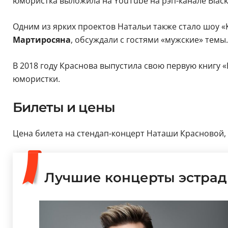
юмористка выложила на YouTube на рэп-канале Black
Одним из ярких проектов Натальи также стало шоу «К
Мартиросяна
, обсуждали с гостями «мужские» темы.
В 2018 году Краснова выпустила свою первую книгу «
юмористки.
Билеты и цены
Цена билета на стендап-концерт Наташи Красновой, ко
Лучшие концерты эстрад