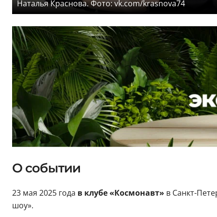
Наталья Краснова. Фото: vk.com/krasnova74
О событии
23 мая 2025 года
в клубе «Космонавт»
в Санкт-Пете
шоу».