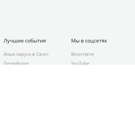
Лучшие события
Мы в соцсетях
Алые паруса в Санкт
Вконтакте
Петербурге
YouTube
День ВМФ в Санкт-
Яндекс.Район
Петербурге
Новый год в Санкт-
Петербурге