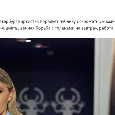
Петербурге артистка порадует публику искрометным юмо
я, диеты, вечная борьба с «планами на завтра», работа