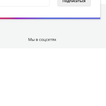
Мы в соцсетях
урге
Вконтакте
ге
YouTube
ге
Яндекс.Район