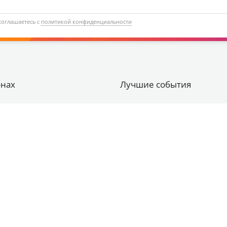
соглашаетесь с
политикой конфиденциальности
онах
Лучшие события
бург
Алые паруса в Санкт Петерб
День ВМФ в Санкт-Петербур
Новый год в Санкт-Петербур
правда»