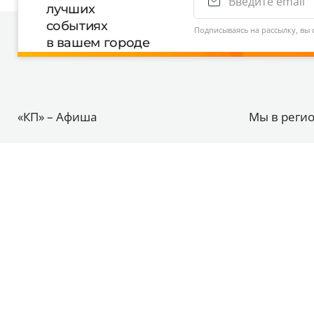
лучших
событиях
Подписываясь на рассылку, вы 
в вашем городе
«КП» – Афиша
Мы в реги
Реклама на проекте
Санкт-Петер
Правила публикации события
Москва
Пользовательское соглашение
© 2012–2026 Сетевое издание АО ИД «Комсомольская 