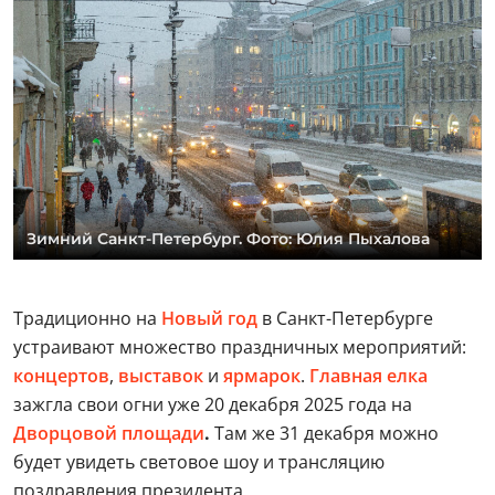
Зимний Санкт-Петербург. Фото: Юлия Пыхалова
Традиционно на
Новый год
в Санкт-Петербурге
устраивают множество праздничных мероприятий:
концертов
,
выставок
и
ярмарок
.
Главная елка
зажгла свои огни уже 20 декабря 2025 года на
Дворцовой площади
.
Там же 31 декабря можно
будет увидеть световое шоу и трансляцию
поздравления президента.