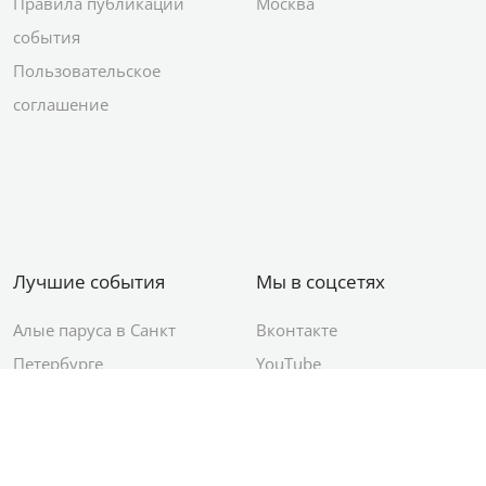
Правила публикации
Москва
события
Пользовательское
соглашение
Лучшие события
Мы в соцсетях
Алые паруса в Санкт
Вконтакте
Петербурге
YouTube
День ВМФ в Санкт-
Яндекс.Район
Петербурге
Новый год в Санкт-