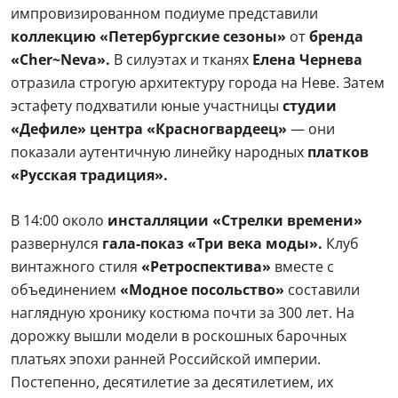
импровизированном подиуме представили
коллекцию «Петербургские сезоны»
от
бренда
«Cher~Neva».
В силуэтах и тканях
Елена Чернева
отразила строгую архитектуру города на Неве. Затем
эстафету подхватили юные участницы
студии
«Дефиле» центра «Красногвардеец»
— они
показали аутентичную линейку народных
платков
«Русская традиция».
В 14:00 около
инсталляции «Стрелки времени»
развернулся
гала-показ «Три века моды».
Клуб
винтажного стиля
«Ретроспектива»
вместе с
объединением
«Модное посольство»
составили
наглядную хронику костюма почти за 300 лет. На
дорожку вышли модели в роскошных барочных
платьях эпохи ранней Российской империи.
Постепенно, десятилетие за десятилетием, их