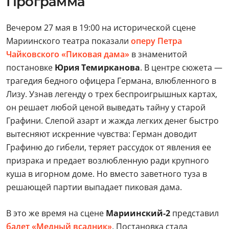
Программа
Вечером 27 мая в 19:00 на исторической сцене
Мариинского театра показали
оперу Петра
Чайковского «Пиковая дама»
в знаменитой
постановке
Юрия Темирканова
. В центре сюжета —
трагедия бедного офицера Германа, влюбленного в
Лизу. Узнав легенду о трех беспроигрышных картах,
он решает любой ценой выведать тайну у старой
Графини. Слепой азарт и жажда легких денег быстро
вытесняют искренние чувства: Герман доводит
Графиню до гибели, теряет рассудок от явления ее
призрака и предает возлюбленную ради крупного
куша в игорном доме. Но вместо заветного туза в
решающей партии выпадает пиковая дама.
В это же время на сцене
Мариинский-2
представил
балет «Медный всадник»
. Постановка стала