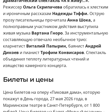
драматический спектакль «А я живу!..».
Режиссер
Ольга Скрипачева
обратилась к хлестким
и ироничным рассказам
Надежды Тэффи.
Острую
прозу писательницы прочитала
Анна Шока,
а
полноправным участником действия выступила
живая музыка
Вартана Гноро
. За инструментальную
составляющую отвечало необычное трио:
кларнетист
Виталий Папырин,
баянист
Андрей
Дикоев
и пианист
Трофим Конвисаров
. Спектакль
объединил теплоту литературных чтений и
изящество камерного концерта.
Билеты и цены
Цена билетов на оперу «Пиковая дама», которую
покажут в День города, 27 мая 2026 года, в
Мариинском театре в Санкт-Петербурге, от 1 800
рублей. Цена билетов на балет «Медный всадник» –