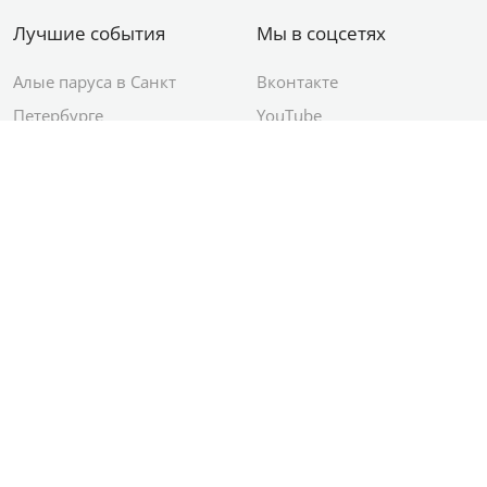
Лучшие события
Мы в соцсетях
Алые паруса в Санкт
Вконтакте
Петербурге
YouTube
День ВМФ в Санкт-
Яндекс.Район
Петербурге
Новый год в Санкт-
Петербурге
© 2012–2026 Сетевое издание АО ИД
«Комсомольская правда»