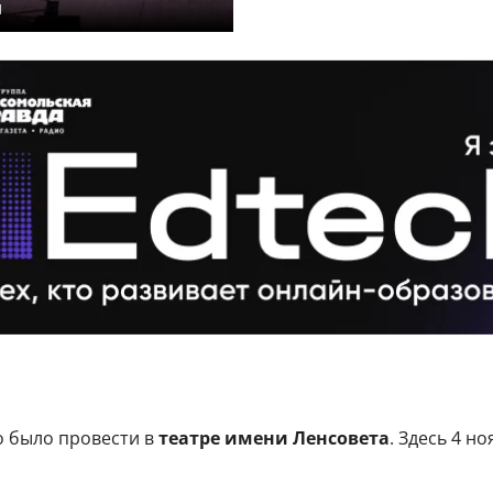
и
 было провести в
театре имени Ленсовета
. Здесь 4 н