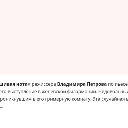
шивая нота»
режиссера
Владимира Петрова
по пьес
его выступление в женевской филармонии. Недовольный
роникнувшим в его гримерную комнату. Эта случайная в
ь…