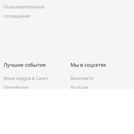
Пользовательское
соглашение
Лучшие события
Мы в соцсетях
Алые паруса в Санкт
Вконтакте
Петербурге
YouTube
День ВМФ в Санкт-
Яндекс.Район
Петербурге
Новый год в Санкт-
Петербурге