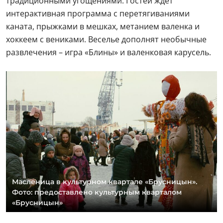
традиционными угощениями. Гостей ждет
интерактивная программа с перетягиваниями
каната, прыжками в мешках, метанием валенка и
хоккеем с вениками. Веселье дополнят необычные
развлечения – игра «Блины» и валенковая карусель.
Масленица в культурном квартале «Брусницын».
Фото: предоставлено культурным кварталом
«Брусницын»