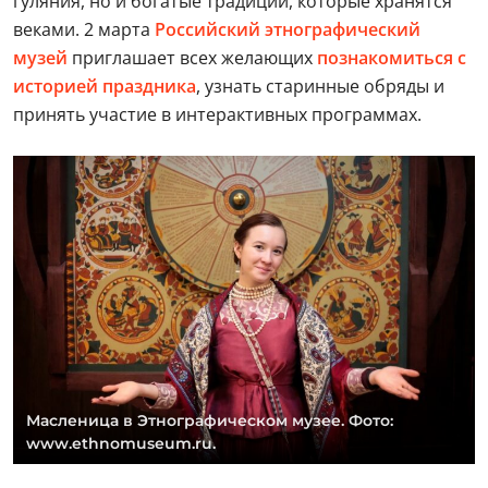
гуляния, но и богатые традиции, которые хранятся
веками. 2 марта
Российский этнографический
музей
приглашает всех желающих
познакомиться с
историей праздника
, узнать старинные обряды и
принять участие в интерактивных программах.
Масленица в Этнографическом музее. Фото:
www.ethnomuseum.ru.