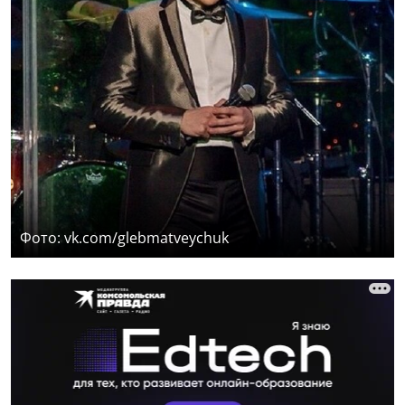
Фото: vk.com/glebmatveychuk