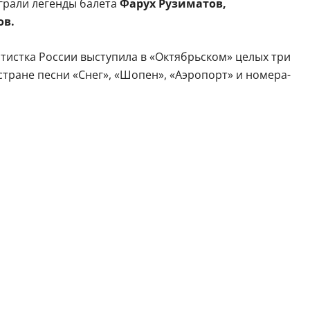
грали легенды балета
Фарух Рузиматов,
ов.
тистка России выступила в «Октябрьском» целых три
стране песни «Снег», «Шопен», «Аэропорт» и номера-