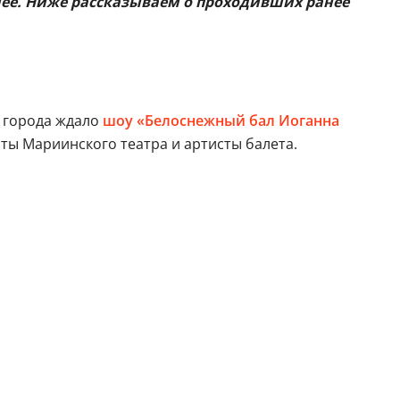
нее. Ниже рассказываем о проходивших ранее
й города ждало
шоу «Белоснежный бал Иоганна
сты Мариинского театра и артисты балета.