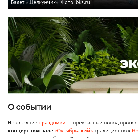
Балет «Щелкунчик». Фото: bkz.ru
О событии
Новогодние
праздники
— прекрасный повод провест
концертном зале
«Октябрьский»
традиционно к
Но