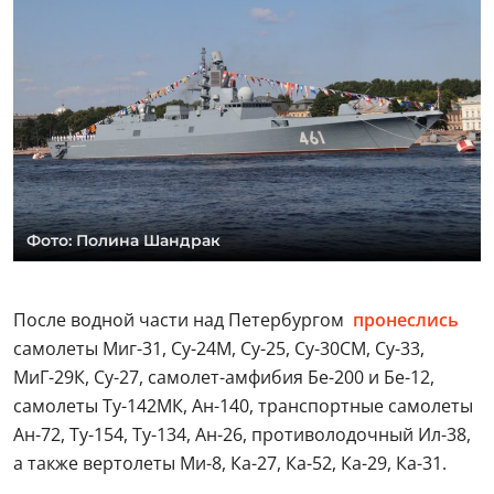
Фото: Полина Шандрак
После водной части над Петербургом
пронеслись
самолеты Миг-31, Су-24М, Су-25, Су-30СМ, Су-33,
МиГ-29К, Су-27, самолет-амфибия Бе-200 и Бе-12,
самолеты Ту-142МК, Ан-140, транспортные самолеты
Ан-72, Ту-154, Ту-134, Ан-26, противолодочный Ил-38,
а также вертолеты Ми-8, Ка-27, Ка-52, Ка-29, Ка-31.