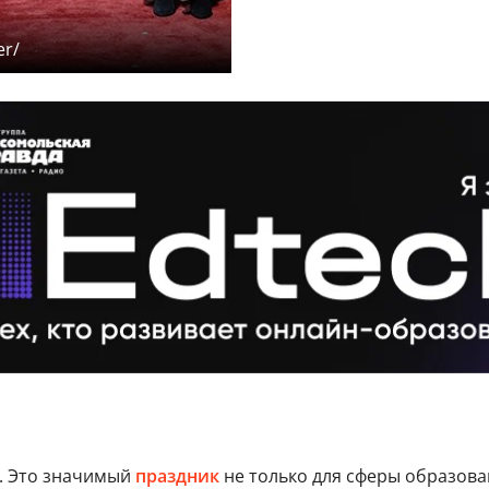
er/
я. Это значимый
праздник
не только для сферы образован