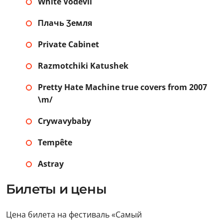
White Vodevil
Πлачь Ʒемля
Private Cabinet
Razmotchiki Katushek
Pretty Hate Machine true covers from 2007
\m/
Crywavybaby
Tempête
Astray
Билеты и цены
Цена билета на фестиваль «Самый