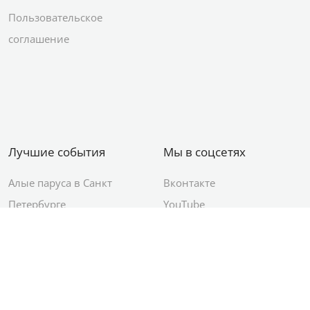
Пользовательское
соглашение
Лучшие события
Мы в соцсетях
Алые паруса в Санкт
Вконтакте
Петербурге
YouTube
День ВМФ в Санкт-
Яндекс.Район
Петербурге
Новый год в Санкт-
Петербурге