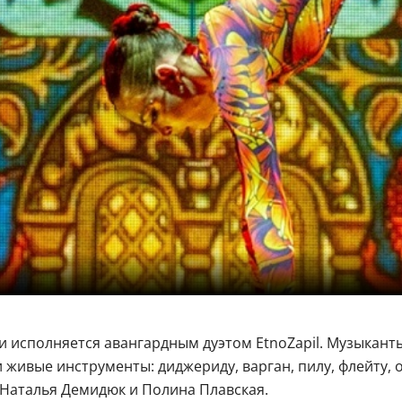
 исполняется авангардным дуэтом EtnoZapil. Музыкант
живые инструменты: диджериду, варган, пилу, флейту, ок
Наталья Демидюк и Полина Плавская.