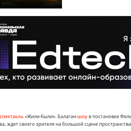
спектакль
«Жили-были». Балаган-
шоу
в постановке Фели
, ждет своего зрителя на большой сцене пространства 6,