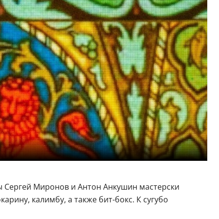
ы Сергей Миронов и Антон Анкушин мастерски
арину, калимбу, а также бит-бокс. К сугубо