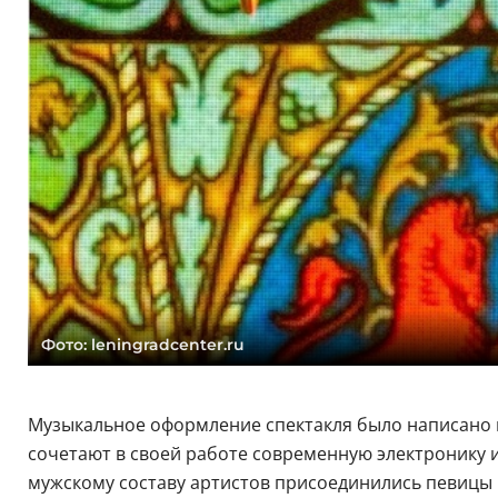
Фото: leningradcenter.ru
Музыкальное оформление спектакля было написано и
сочетают в своей работе современную электронику и 
мужскому составу артистов присоединились певицы 