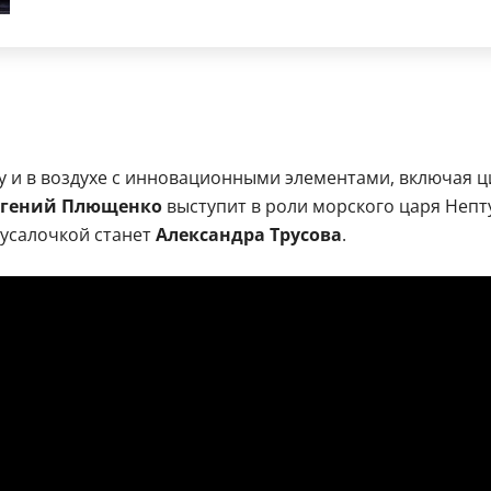
у и в воздухе с инновационными элементами, включая ц
вгений Плющенко
выступит в роли морского царя Непт
русалочкой станет
Александра Трусова
.