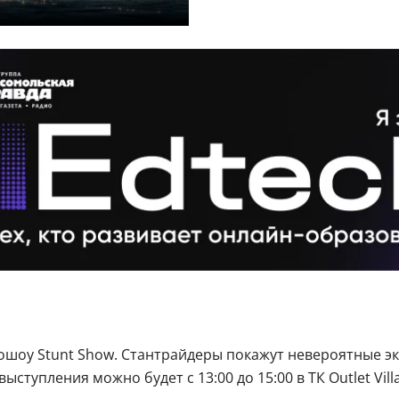
тошоу Stunt Show. Стантрайдеры покажут невероятные 
 выступления можно будет с 13:00 до 15:00 в ТК Outlet Vil