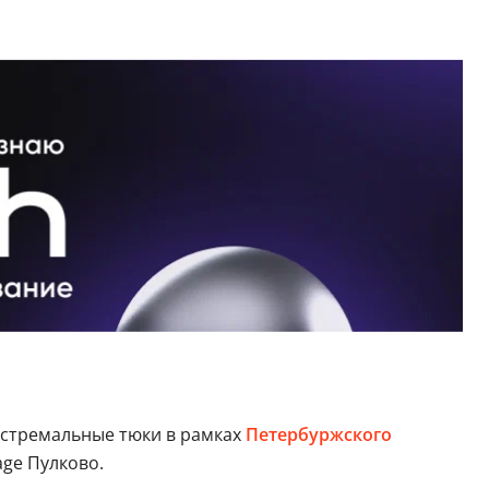
экстремальные тюки в рамках
Петербуржского
lage Пулково.