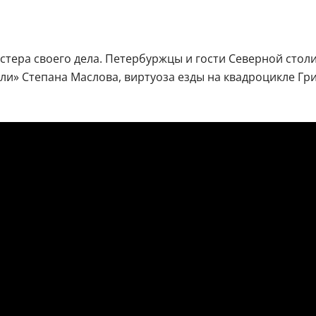
тера своего дела. Петербуржцы и гости Северной стол
и» Степана Маслова, виртуоза езды на квадроцикле Гри