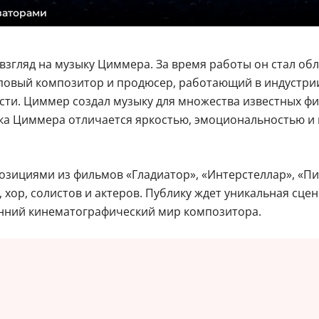
заторами
взгляд на музыку Циммера. За время работы он стал об
оповый композитор и продюсер, работающий в индустрии
ти. Циммер создал музыку для множества известных фил
ка Циммера отличается яркостью, эмоциональностью и
озициями из фильмов «Гладиатор», «Интерстеллар», «Пи
, хор, солистов и актеров. Публику ждет уникальная сце
нний кинематографический мир композитора.