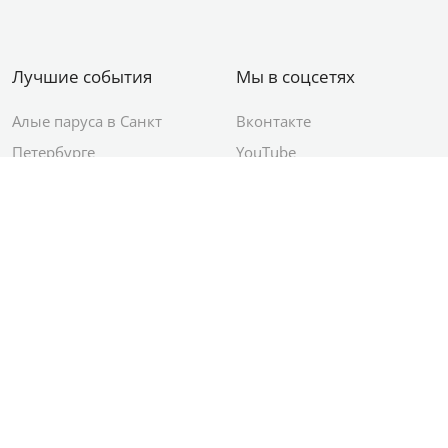
Лучшие события
Мы в соцсетях
Алые паруса в Санкт
Вконтакте
Петербурге
YouTube
День ВМФ в Санкт-
Яндекс.Район
Петербурге
Новый год в Санкт-
Петербурге
© 2012–2026 Сетевое издание АО ИД