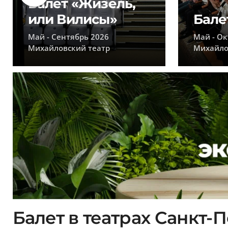
Балет «Жизель,
или Вилисы»
Бале
Май - Сентябрь 2026
Май - Ок
Михайловский театр
Михайло
Балет в театрах Санкт-