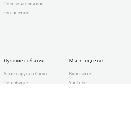
Пользовательское
соглашение
Лучшие события
Мы в соцсетях
Алые паруса в Санкт
Вконтакте
Петербурге
YouTube
День ВМФ в Санкт-
Яндекс.Район
Петербурге
Новый год в Санкт-
Петербурге