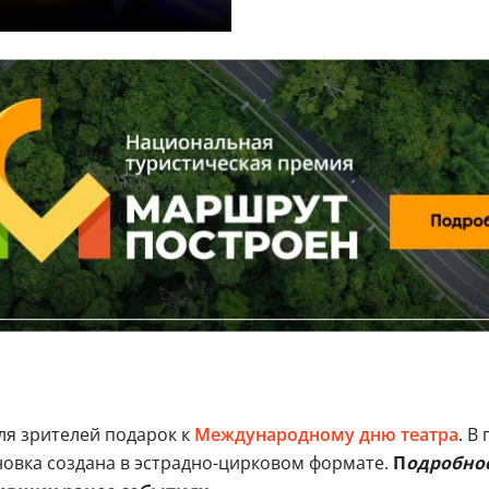
ля зрителей подарок к
Международному дню театра
. В
овка создана в эстрадно-цирковом формате.
П
одробнос