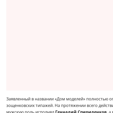
Заявленный в названии «Дом моделей» полностью оп
зощенковских типажей. На протяжении всего действ
мужскую роль исполнял
Геннадий Спириденков
, а