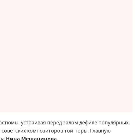
остюмы, устраивая перед залом дефиле популярных
 советских композиторов той поры. Главную
шла
Нина Мещанинова.