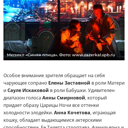
Мюзикл «Синяя птица». Фото: www.zazerkal.spb.ru
Особое внимание зрителя обращает на себя
чарующее сопрано
Елены Заставной
в роли Матери
и
Сауле Искаковой
в роли Бабушки. Удивителен
диапазон голоса
Анны Смирновой
, который
придает образу Царицы Ночи все оттенки
холодности злодейки.
Анна Кочетова
, играющая
кошку, обладает выдающимися актерскими
способностями. Ее Тилетта строптива, фамильярна и