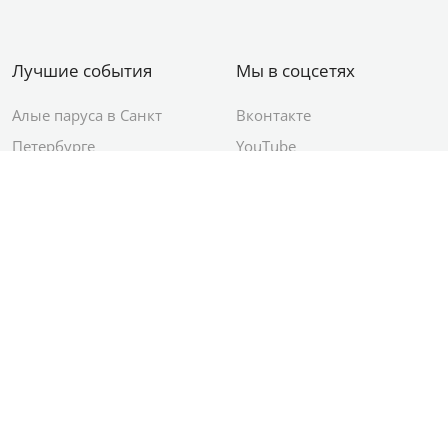
Лучшие события
Мы в соцсетях
Алые паруса в Санкт
Вконтакте
Петербурге
YouTube
День ВМФ в Санкт-
Яндекс.Район
Петербурге
Новый год в Санкт-
Петербурге
© 2012–2026 Сетевое издание АО ИД