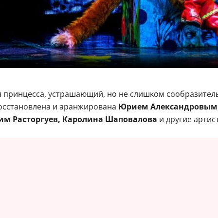
ая принцесса, устрашающий, но не слишком сообразите
 восстановлена и аранжирована
Юрием Александровым
им Расторгуев, Каролина Шаповалова
и другие артис