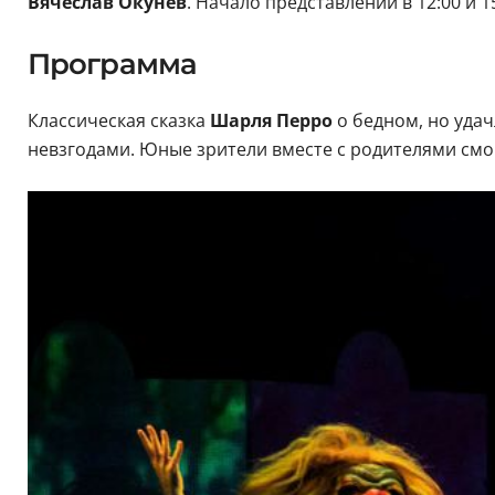
Вячеслав Окунев
. Начало представлений в 12:00 и 15
Программа
Классическая сказка
Шарля Перро
о бедном, но уда
невзгодами. Юные зрители вместе с родителями смо