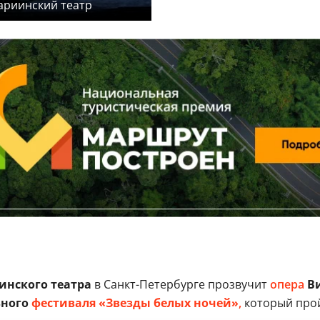
ариинский театр
инского театра
в Санкт-Петербурге прозвучит
опера
Ви
ьного
фестиваля «Звезды белых ночей»
,
который пройд