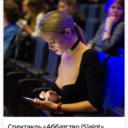
Спектакль «Аббатство (S)aint»