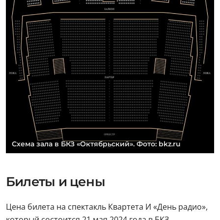
Схема зала в БКЗ «Октябрьский». Фото: bkz.ru
Билеты и цены
Цена билета на спектакль Квартета И «День радио»,
который состоится 21 мая 2024 года в БКЗ