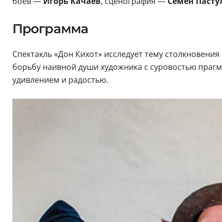
боев —
Игорь Качаев
, сценография —
Семен Пасту
Программа
Спектакль «Дон Кихот» исследует тему столкновения
борьбу наивной души художника с суровостью прагм
удивлением и радостью.