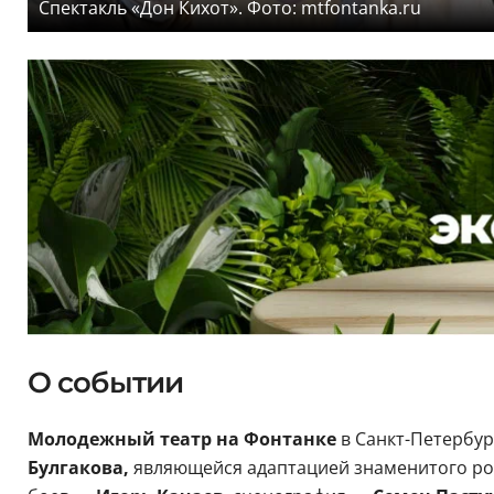
Спектакль «Дон Кихот». Фото: mtfontanka.ru
О событии
Молодежный театр на Фонтанке
в Санкт-Петербур
Булгакова,
являющейся адаптацией знаменитого р