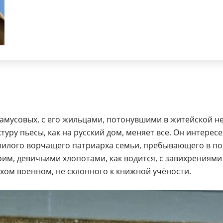
Фамусовых, с его жильцами, потонувшими в житейской не
туру пьесы, как на русский дом, меняет все. Он интерес
 милого ворчащего патриарха семьи, пребывающего в по
оим, девичьими хлопотами, как водится, с завихрениями
лохом военном, не склонного к книжной учёности.