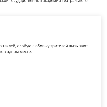
ргской государственной академии театрального
ектаклей, особую любовь у зрителей вызывают
х в одном месте.