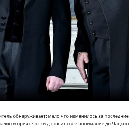
итель обнаруживает: мало что изменилось за последние 
алин и приятельски доносит свое понимание до Чацкого