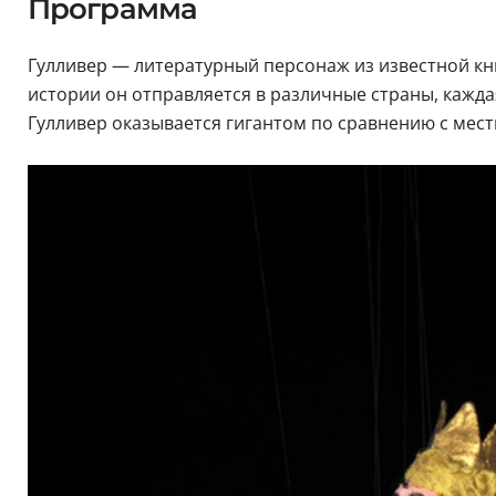
Программа
Гулливер — литературный персонаж из известной к
истории он отправляется в различные страны, кажд
Гулливер оказывается гигантом по сравнению с мес