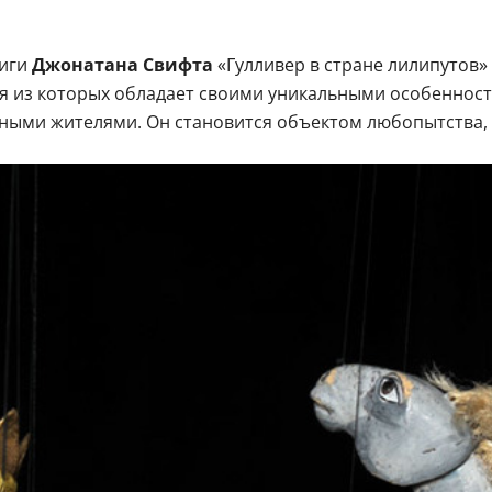
ниги
Джонатана Свифта
«Гулливер в стране лилипутов»
ая из которых обладает своими уникальными особеннос
тными жителями. Он становится объектом любопытства, 