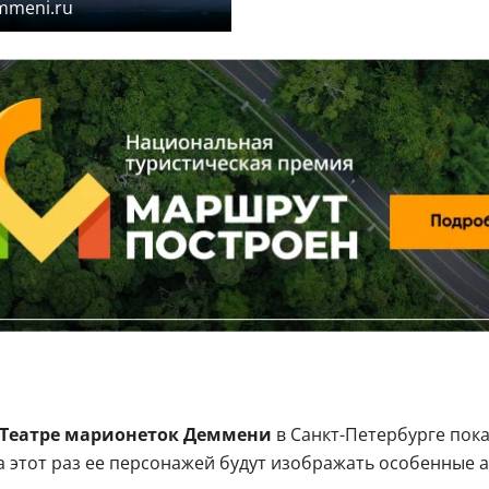
mmeni.ru
Театре марионеток Деммени
в Санкт-Петербурге пок
а этот раз ее персонажей будут изображать особенные а