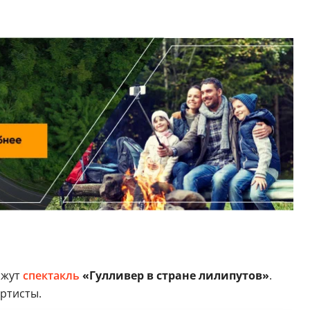
ажут
спектакль
«Гулливер в стране лилипутов»
.
ртисты.