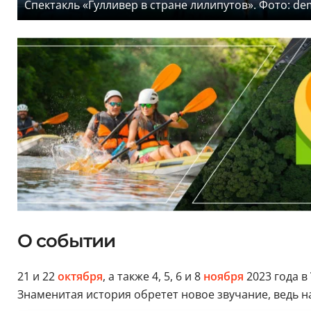
Спектакль «Гулливер в стране лилипутов». Фото: de
О событии
21 и 22
октября
, а также 4, 5, 6 и 8
ноября
2023 года в
Знаменитая история обретет новое звучание, ведь н