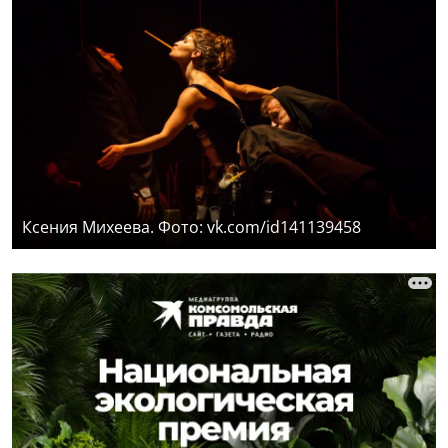
Ксения Михеева. Фото: vk.com/id141139458