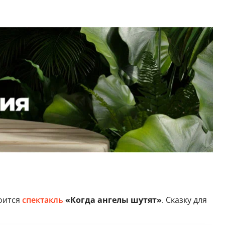
оится
спектакль
«Когда ангелы шутят»
. Сказку для