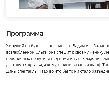
Программа
Живущий по букве закона адвокат Вадим и взбалмош
возлюбленной Ольге, она спешит к своему жениху Лё
подопечных пошутили над ними и тут их ладони сомкну
достанутся крылья, а кому теплый вязаный шарф. Так
Дины спектакль. Надо во что бы то ни стало разъедин