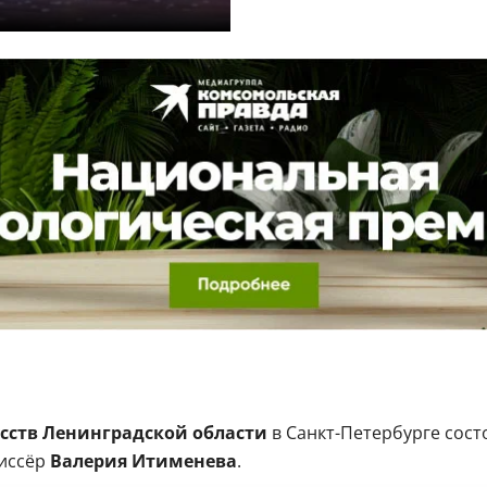
l
усств Ленинградской области
в Санкт-Петербурге сост
иссёр
Валерия Итименева
.