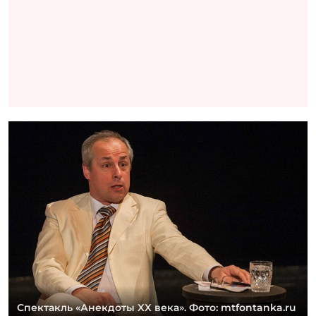
Спектакль «Анекдоты XX века». Фото: mtfontanka.ru