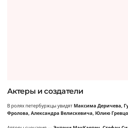
Актеры и создатели
В ролях петербуржцы увидят
Максима Деричева, Гу
Фролова, Александра Велискевича, Юлию Гревцо
Авторы сценария —
Энтони МакКартен, Стефан С