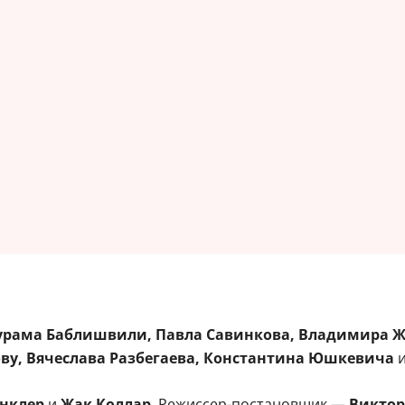
рама Баблишвили, Павла Савинкова, Владимира Же
ву, Вячеслава Разбегаева, Константина Юшкевича
инклер
и
Жак Коллар
. Режиссер-постановщик —
Виктор