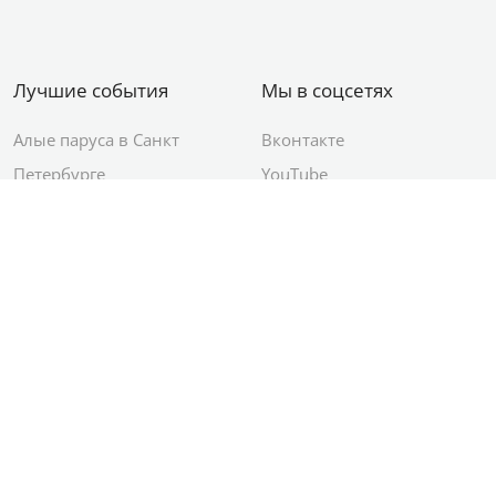
Лучшие события
Мы в соцсетях
Алые паруса в Санкт
Вконтакте
Петербурге
YouTube
День ВМФ в Санкт-
Яндекс.Район
Петербурге
Новый год в Санкт-
Петербурге
© 2012–2026 Сетевое издание АО ИД