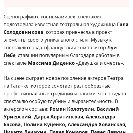
Сценографию с костюмами для спектакля
подготовила известная театральная художница
Галя
Солодовникова
, которая привнесла в проект
элементы своего уникального стиля. Музыку к
спектаклю создал французский композитор
Луи
Лебе
, ставший популярным благодаря работам в
спектакле
Максима Диденко
«Девушка и смерть».
На сцене сыграет новое поколение актеров Театра
на Таганке, которое сочетает разнообразные
профессиональные традиции и навыки, что придает
спектаклю особую глубину и выразительность. В
актерском составе:
Роман Колотухин, Василий
Уриевский, Дарья Авратинская, Александра
Басова, Полина Куценко, Александра Хованская,
Никита Лучихин, Павел Комаров, Павел Левкин,