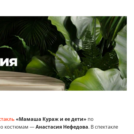
ктакль
«Мамаша Кураж и ее дети»
по
 по костюмам —
Анастасия Нефедова
. В спектакле