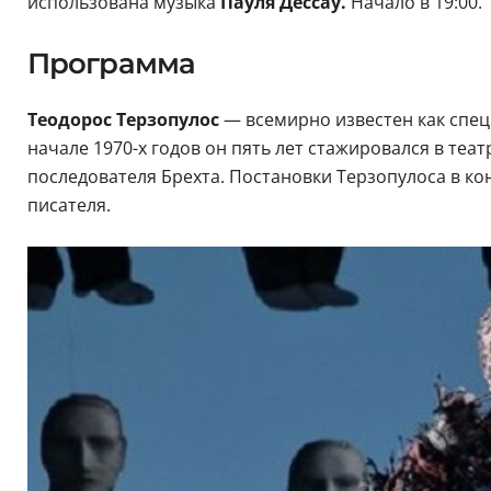
использована музыка
Пауля Дессау.
Начало в 19:00.
Программа
Теодорос Терзопулос
— всемирно известен как спец
начале 1970-х годов он пять лет стажировался в теа
последователя Брехта. Постановки Терзопулоса в кон
писателя.