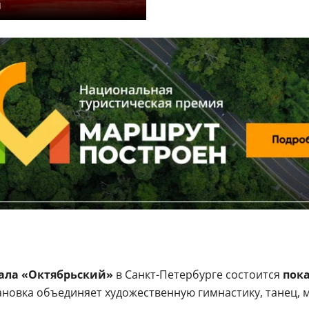
u
ала «Октябрьский»
в Санкт-Петербурге состоится
пока
новка объединяет художественную гимнастику, танец, м