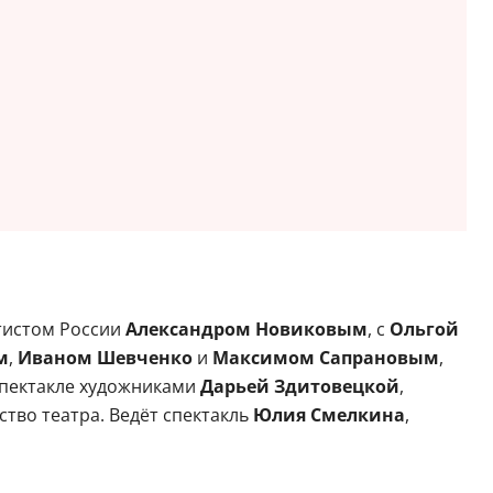
ртистом России
Александром Новиковым
, с
Ольгой
м
,
Иваном Шевченко
и
Максимом Сапрановым
,
 спектакле художниками
Дарьей Здитовецкой
,
тво театра. Ведёт спектакль
Юлия Смелкина
,