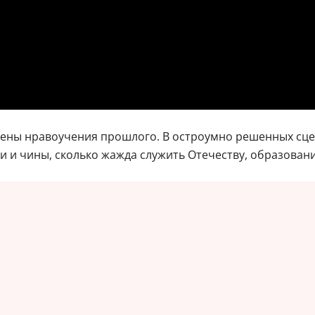
нены нравоучения прошлого. В остроумно решенных сцен
ги и чины, сколько жажда служить Отечеству, образован