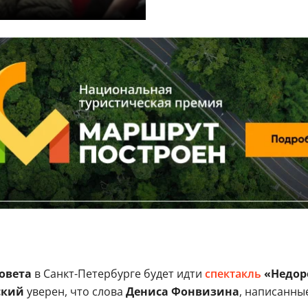
овета
в Санкт-Петербурге будет идти
спектакль
«Недор
ский
уверен, что слова
Дениса Фонвизина
, написанные