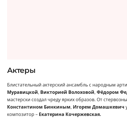
Актеры
Блистательный актерский ансамбль с народным арт
Муравицкой
,
Викторией Волоховой
,
Фёдором Ф
мастерски создал чреду ярких образов. От стервозн
Константином Бинкиным
,
Игорем Домашкевич
у
композитор –
Екатерина Кочержевская.