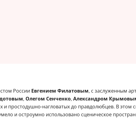
истом России
Евгением Филатовым
, с заслуженным а
едотовым
,
Олегом Сенченко
,
Александром Крымовы
ых и простодушно-нагловатых до правдолюбцев. В этом
мело и остроумно использовано сценическое пространс