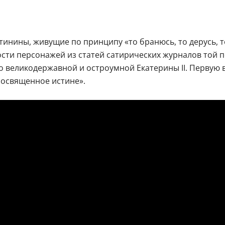
инины, живущие по принципу «то бранюсь, то дерусь, т
сти персонажей из статей сатирических журналов той п
о великодержавной и остроумной Екатерины II. Первую 
посвященное истине».