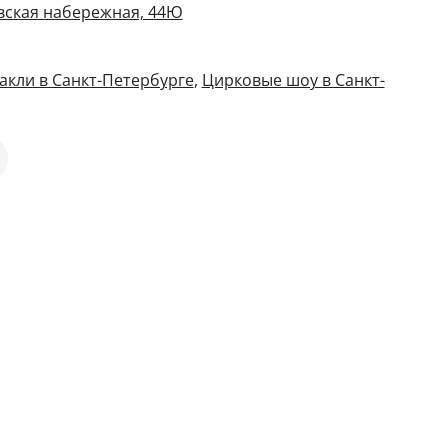
вская набережная, 44Ю
кли в Санкт-Петербурге
,
Цирковые шоу в Санкт-