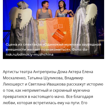
Сцена из спектакля «Одинокий мужчина заурядной
внешности желает познакомиться». Фото: da-
nsk.ru/odinokiy-muzhchina
Артисты театра Антрепризы Дома Актера Елена
Москаленко, Татьяна Шуликова, Владимир
Лихошерст и Светлана Ивашкова расскажут историю
о том, как неприметный и скромный мужчина
превратился в настоящего мачо. Все благодаря
любви, которая встретилась ему на пути. Его