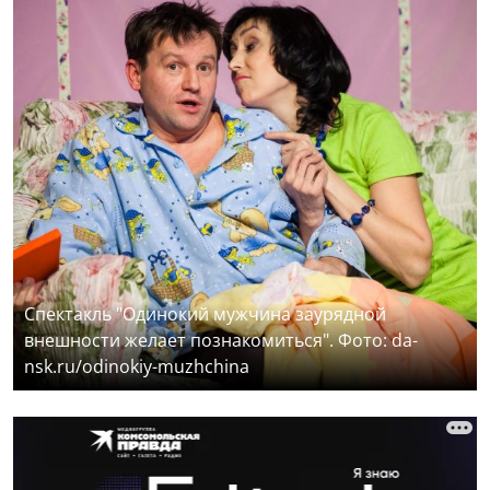
Спектакль "Одинокий мужчина заурядной
внешности желает познакомиться". Фото: da-
nsk.ru/odinokiy-muzhchina