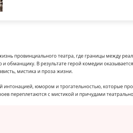
 жизнь провинциального театра, где границы между реа
и обманщику. В результате герой комедии оказывается
висть, мистика и проза жизни.
 интонацией, юмором и трогательностью, которые проя
роев переплетаются с мистикой и причудами театрально