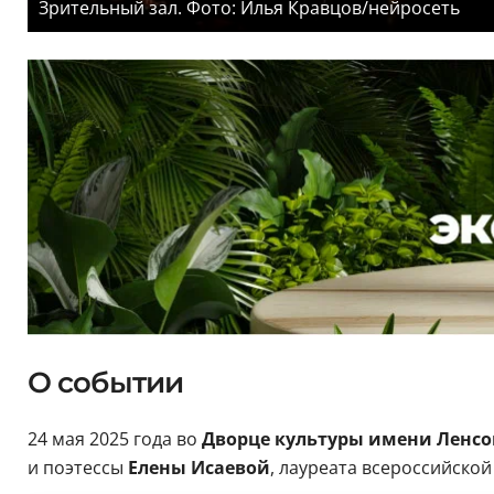
Зрительный зал. Фото: Илья Кравцов/нейросеть
О событии
24 мая 2025 года во
Дворце культуры имени Ленсо
и поэтессы
Елены Исаевой
, лауреата всероссийско