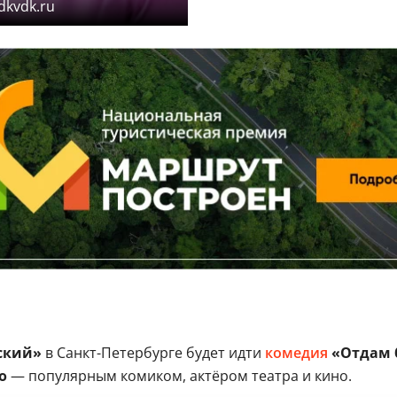
dkvdk.ru
ский»
в Санкт-Петербурге будет идти
комедия
«Отдам 
о
— популярным комиком, актёром театра и кино.