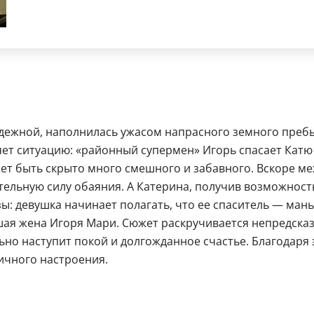
адежной, наполнилась ужасом напрасного земного преб
ет ситуацию: «районный супермен» Игорь спасает Катю 
жет быть скрыто много смешного и забавного. Вскоре м
ельную силу обаяния. А Катерина, получив возможность 
: девушка начинает полагать, что ее спаситель — маньяк
шая жена Игоря Мари. Сюжет раскручивается непредсказ
льно наступит покой и долгожданное счастье. Благода
ичного настроения.