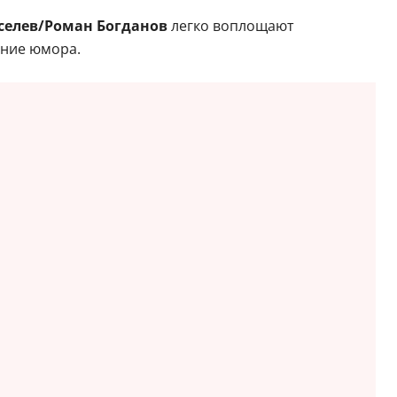
селев/Роман Богданов
легко воплощают
ение юмора.