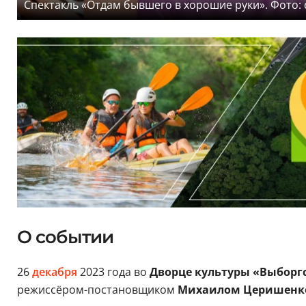
Спектакль «Отдам бывшего в хорошие руки». Фото: 
О событии
26
декабря
2023 года во
Дворце культуры «Выборг
режиссёром-постановщиком
Михаилом Церишенк