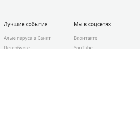
Лучшие события
Мы в соцсетях
Алые паруса в Санкт
Вконтакте
Петербурге
YouTube
День ВМФ в Санкт-
Яндекс.Район
Петербурге
Новый год в Санкт-
Петербурге
© 2012–2026 Сетевое издание АО ИД